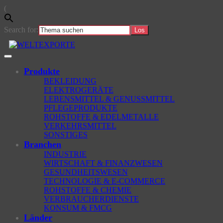
(
Search for:
Skip
to
main
Toggle
content
navigation
Produkte
BEKLEIDUNG
ELEKTROGERÄTE
LEBENSMITTEL & GENUSSMITTEL
PFLEGEPRODUKTE
ROHSTOFFE & EDELMETALLE
VERKEHRSMITTEL
SONSTIGES
Branchen
INDUSTRIE
WIRTSCHAFT & FINANZWESEN
GESUNDHEITSWESEN
TECHNOLOGIE & E-COMMERCE
ROHSTOFFE & CHEMIE
VERBRAUCHERDIENSTE
KONSUM & FMCG
Länder