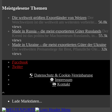
Meistgelesene Themen
Die weltweit größten Exportländer von Weizen
Der
Weichweizen ist die weltweit am weitesten verbreite...
56.8k
views
Made in Russia – die meist exportierten Güter Russlands
Der
Kreml ist das politische Machtzentrum Russlands, in...
55.3k
views
Made in Ukraine – die meist exportierten Güter der Ukraine
Die weltweiten Preisanstiege für Brot, Pflanzliche Öle...
32k
views
Facebook
Twitter
Datenschutz & Cookie-Vereinbarung
Impressum
Kontakt
Lade Marktdaten...