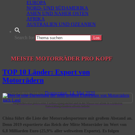
EUROPA
NORD- UND SÜDAMERIKA
ASIEN UND NAHER OSTEN
AFRIKA
AUSTRALIEN UND OZEANIEN
Search for:
MEISTE MOTORRÄDER PRO KOPF
TOP 10 Länder: Export von
Motorrädern
Donnerstag, 14. Mai 2020
MITTWOCH, 13. MAI 2020
Vergleichsweise preiswertes Fortbewegungsmittel und in der Masse vor allem in wärmeren
Entwicklungsländern allseits beliebt
China führt die Liste der Motorradexporteure mit großem Abstand an.
Denn 2019 exportierte das Reich der Mitte Motorräder im Wert von
6,8 Milliarden Euro (25,9% aller weltweiten Exporte). Es folgen