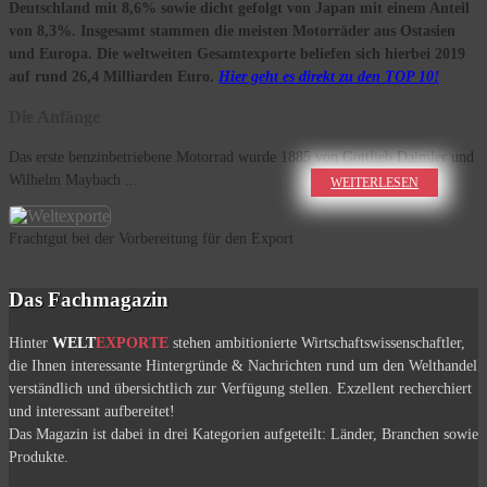
Deutschland mit 8,6% sowie dicht gefolgt von Japan mit einem Anteil
von 8,3%. Insgesamt stammen die meisten Motorräder aus Ostasien
und Europa. Die weltweiten Gesamtexporte beliefen sich hierbei 2019
auf rund 26,4 Milliarden Euro.
Hier geht es direkt zu den TOP 10!
Die Anfänge
Das erste benzinbetriebene Motorrad wurde 1885 von Gottlieb Daimler und
Wilhelm Maybach ...
WEITERLESEN
Frachtgut bei der Vorbereitung für den Export
Das Fachmagazin
Hinter
WELT
EXPORTE
stehen ambitionierte Wirtschaftswissenschaftler,
die Ihnen interessante Hintergründe & Nachrichten rund um den Welthandel
verständlich und übersichtlich zur Verfügung stellen. Exzellent recherchiert
und interessant aufbereitet!
Das Magazin ist dabei in drei Kategorien aufgeteilt: Länder, Branchen sowie
Produkte.