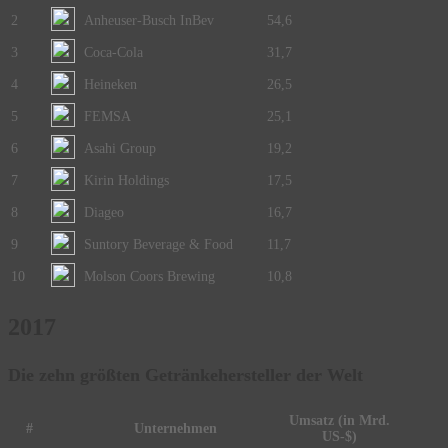
2
Anheuser-Busch InBev
54,6
3
Coca-Cola
31,7
4
Heineken
26,5
5
FEMSA
25,1
6
Asahi Group
19,2
7
Kirin Holdings
17,5
8
Diageo
16,7
9
Suntory Beverage & Food
11,7
10
Molson Coors Brewing
10,8
2017
Die zehn größten Getränkehersteller der Welt
Umsatz (in Mrd.
#
Unternehmen
US-$)