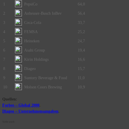
1
PepsiCo
64,0
2
Anheuser-Busch InBev
56,4
3
Coca-Cola
33,7
4
FEMSA
25,2
5
Heineken
24,7
6
Asahi Group
19,4
7
Kirin Holdings
16,6
8
Diageo
15,7
9
Suntory Beverage & Food
11,0
10
Molson Coors Brewing
10,9
Quellen:
Forbes – Global 2000
.
Diageo – Unternehmensangaben
.
Siehe auch