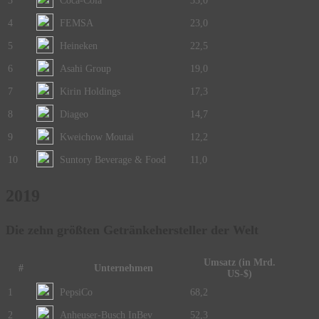
3
Coca-Cola
33,0
4
FEMSA
23,0
5
Heineken
22,5
6
Asahi Group
19,0
7
Kirin Holdings
17,3
8
Diageo
14,7
9
Kweichow Moutai
12,2
10
Suntory Beverage & Food
11,0
2019
Die zehn größten Getränkehersteller der Welt
Umsatz (in Mrd.
#
Unternehmen
US-$)
1
PepsiCo
68,2
2
Anheuser-Busch InBev
52,3