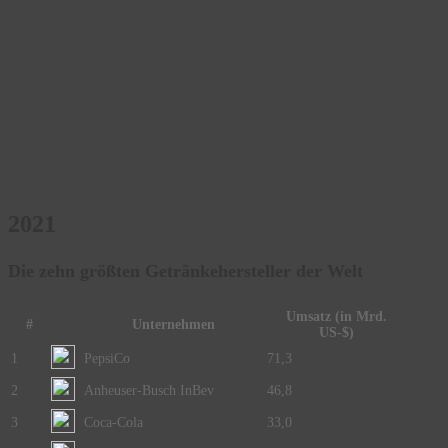
2021
Die zehn größten Getränkehersteller der Welt
Umsatz (in Mrd.
#
Unternehmen
US-$)
1
PepsiCo
71,3
2
Anheuser-Busch InBev
46,8
3
Coca-Cola
33,0