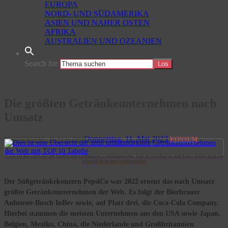
EUROPA
NORD- UND SÜDAMERIKA
ASIEN UND NAHER OSTEN
AFRIKA
AUSTRALIEN UND OZEANIEN
Search for:
Die größten Getränkeunternehmen nach
Umsatz
Donnerstag, 11. Mai 2023
DONNERSTAG, 11. MAI 2023
KONSUM
Cola ist die weltweit am häufigsten verfügbare Getränkemarke. Nur in Nordkorea und Kuba findet man sie
vergeblich in den Ladenregalen.
Der Süßgetränkekonzern PepsiCo war 2022 erneut das nach Umsatz
größte Getränkeunternehmen der Welt. Es folgt der Bierbrauer
Anheuser-Busch InBev sowie, auf Platz drei, die Coca-Cola Company.
Hierbei stammen die meisten Unternehmen aus den USA sowie Japan.
Belgien, Mexiko, China, die Niederlande und Großbritannien