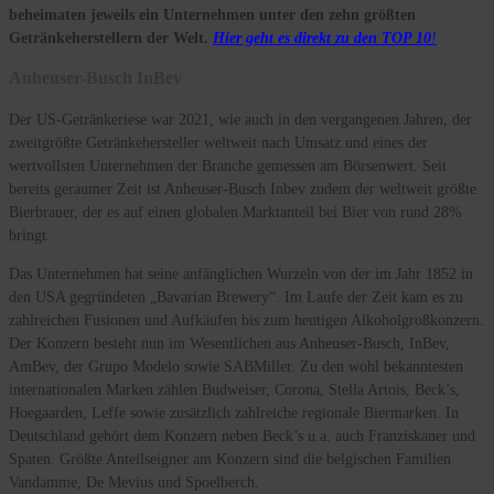
beheimaten jeweils ein Unternehmen unter den zehn größten
Getränkeherstellern der Welt.
Hier geht es direkt zu den TOP 10
!
Anheuser-Busch InBev
Der US-Getränkeriese war 2021, wie auch in den vergangenen Jahren, der
zweitgrößte Getränkehersteller weltweit nach Umsatz und eines der
wertvollsten Unternehmen der Branche gemessen am Börsenwert. Seit
bereits geraumer Zeit ist Anheuser-Busch Inbev zudem der weltweit größte
Bierbrauer, der es auf einen globalen Marktanteil bei Bier von rund 28%
bringt.
Das Unternehmen hat seine anfänglichen Wurzeln von der im Jahr 1852 in
den USA gegründeten „Bavarian Brewery“. Im Laufe der Zeit kam es zu
zahlreichen Fusionen und Aufkäufen bis zum heutigen Alkoholgroßkonzern.
Der Konzern besteht nun im Wesentlichen aus Anheuser-Busch, InBev,
AmBev, der Grupo Modelo sowie SABMiller. Zu den wohl bekanntesten
internationalen Marken zählen Budweiser, Corona, Stella Artois, Beck’s,
Hoegaarden, Leffe sowie zusätzlich zahlreiche regionale Biermarken. In
Deutschland gehört dem Konzern neben Beck’s u.a. auch Franziskaner und
Spaten. Größte Anteilseigner am Konzern sind die belgischen Familien
Vandamme, De Mevius und Spoelberch.