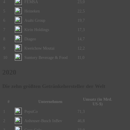
4
FEMSA
23,0
5
Heineken
22,5
6
Asahi Group
19,7
7
Kirin Holdings
17,3
8
Diageo
14,7
9
Kweichow Moutai
12,2
10
Suntory Beverage & Food
11,0
2020
Die zehn größten Getränkehersteller der Welt
Umsatz (in Mrd.
#
Unternehmen
US-$)
1
PepsiCo
71,3
2
Anheuser-Busch InBev
46,8