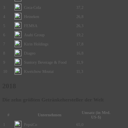
3
Coca-Cola
37,2
4
Heineken
26,8
5
FEMSA
26,3
6
Asahi Group
19,2
7
Kirin Holdings
17,8
8
Diageo
16,8
9
Suntory Beverage & Food
11,9
10
Kweichow Moutai
11,3
2018
Die zehn größten Getränkehersteller der Welt
Umsatz (in Mrd.
#
Unternehmen
US-$)
1
PepsiCo
65,0