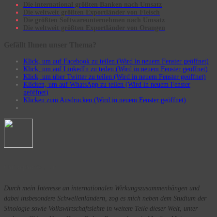
Die international größten Banken nach Umsatz
Die weltweit größten Exportländer von Fleisch
Die größten Softwareunternehmen nach Umsatz
Die weltweit größten Exportländer von Orangen
Gefällt Ihnen unser Thema?
Klick, um auf Facebook zu teilen (Wird in neuem Fenster geöffnet)
Klick, um auf LinkedIn zu teilen (Wird in neuem Fenster geöffnet)
Klick, um über Twitter zu teilen (Wird in neuem Fenster geöffnet)
Klicken, um auf WhatsApp zu teilen (Wird in neuem Fenster
geöffnet)
Klicken zum Ausdrucken (Wird in neuem Fenster geöffnet)
Christopher Wagner
Durch mein Interesse an internationalen Wirkungszusammenhängen und
dabei insbesondere Schwellenländern, zog es mich neben dem Studium der
Sinologie sowie Volkswirtschaftslehre in weitere Teile dieser Welt, unter