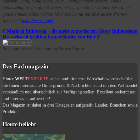
anderem China, Hong Kong, Polen, Portugal sowie Mexiko. Meine
Leidenschaft ist die global vernetzte Welt, die ich mit unseren Lesern mit
großer Freude teilen möchte! Möchten Sie mit uns über unsere Themen
sprechen?
Schreiben Sie uns!
Beitrags-
Made in Indonesia – die meist exportierten Güter Indonesiens
Die weltweit größten Exportländer von Bier
Navigation
Frachtgut bei der Vorbereitung für den Export
Das Fachmagazin
Hinter
WELT
EXPORTE
stehen ambitionierte Wirtschaftswissenschaftler,
die Ihnen interessante Hintergründe & Nachrichten rund um den Welthandel
verständlich und übersichtlich zur Verfügung stellen. Exzellent recherchiert
und interessant aufbereitet!
Das Magazin ist dabei in drei Kategorien aufgeteilt: Länder, Branchen sowie
Produkte.
Heute beliebt