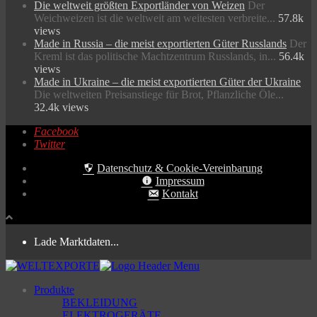
Die weltweit größten Exportländer von Weizen
Der
Weichweizen ist die weltweit am weitesten verbreite...
57.8k
views
Made in Russia – die meist exportierten Güter Russlands
Der
Kreml ist das politische Machtzentrum Russlands, in...
56.4k
views
Made in Ukraine – die meist exportierten Güter der Ukraine
Die weltweiten Preisanstiege für Brot, Pflanzliche Öle...
32.4k views
Facebook
Twitter
Datenschutz & Cookie-Vereinbarung
Impressum
Kontakt
Lade Marktdaten...
Produkte
BEKLEIDUNG
ELEKTROGERÄTE