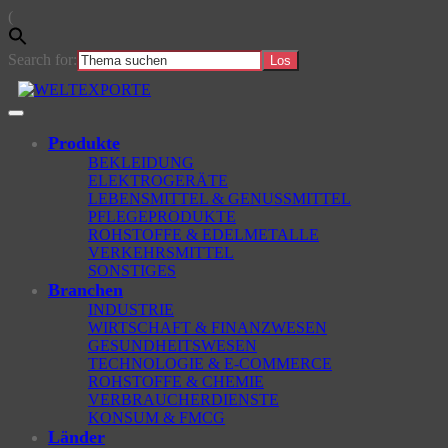
(
Search for:
Skip
to
main
Toggle
content
navigation
Produkte
BEKLEIDUNG
ELEKTROGERÄTE
LEBENSMITTEL & GENUSSMITTEL
PFLEGEPRODUKTE
ROHSTOFFE & EDELMETALLE
VERKEHRSMITTEL
SONSTIGES
Branchen
INDUSTRIE
WIRTSCHAFT & FINANZWESEN
GESUNDHEITSWESEN
TECHNOLOGIE & E-COMMERCE
ROHSTOFFE & CHEMIE
VERBRAUCHERDIENSTE
KONSUM & FMCG
Länder